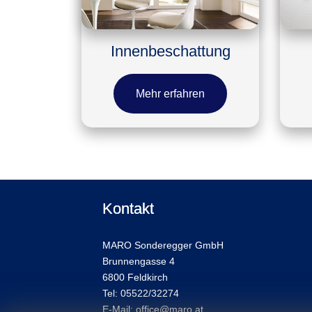
Innenbeschattung
Mehr erfahren
Kontakt
MARO Sonderegger GmbH
Brunnengasse 4
6800 Feldkirch
Tel: 05522/32274
E-Mail: office@maro.at